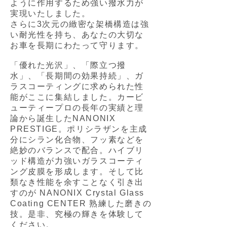
ように作用するため強い撥水力が
実現いたしました。
さらに3次元の緻密な架橋構造は強
い耐光性を持ち、あなたの大切な
お車を長期にわたって守ります。
「優れた光沢」、「際立つ撥
水」、「長期間の効果持続」、ガ
ラスコーティングに求められた性
能がここに集結しました。カービ
ューティープロの長年の実績と理
論から誕生したNANONIX
PRESTIGE。ポリシラザンを主成
分にシラン化合物、フッ素などを
絶妙のバランスで配合。ハイブリ
ッド構造が力強いガラスコーティ
ング皮膜を形成します。そして比
類なき性能を余すことなく引き出
すのが NANONIX Crystal Glass
Coating CENTER 熟練した磨きの
技。是非、究極の輝きを体験して
ください。