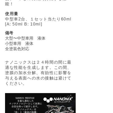
能！
使用量
中型車2台、１セット当たり60ml
[A: 50ml B: 10ml]
備考
大型〜中型車用 液体
小型車用 液体
全塗装色対応
ナノニックスは２４時間の間に最
適な性能を生成します。この間、
塗膜の加水分解、有効性に影響を
与える表面への水の接触は避けて
ください。