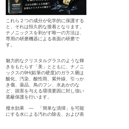
これら２つの成分が化学的に保護する
と、それは恒久的な接着となります。
ナノニックスを剥がす唯一の方法は、
専用の研磨機器による表面の研磨で
す。
魅力的なクリスタルグラスのような輝
きをもたらす「美」とともに、ナノニ
ックスの9H(鉛筆の硬度)のガラス層は
酸化、汚染、酸性雨、紫外線、引っか
き傷、薬品、鳥のフン、水あかのな
ど、損害を与える環境要因に対し強い
遮蔽保護を行います。
撥水効果 ― 「簡単な清掃」を可能
にする水による汚れの除去、および表
面の水垢の低減。汚れはただ水だけで
簡単に洗浄できます