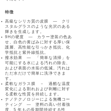
特徴
高級なシリカ質の皮膜 ― クリ
スタルグラスのような光沢のある
輝きを生成します。
9Hの硬度 ― カラー塗装の色あ
せ、白色の黄ばみに対する厚い保
護層、高性能な引っかき抵抗、化
学抵抗と紫外線抵抗。
撥水効果 ― 「簡単な清掃」を
可能にする水による汚れの除去、
および表面の水垢の低減。汚れは
ただ水だけで簡単に洗浄できま
す。
柔軟なガラス膜 － 過酷な温度
変化による割れおよび剥離に対す
る柔軟な性質を持続します。
ナノテクノロジーによる無機コー
ティング ― 塗料の高い付着強
度、5 年もの長期間持続する性