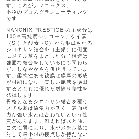
す。これがナノニックス、
本物のプロのグラスコーティング
です
NANONIX PRESTIGE の主成分は
100％高純度シリコーン。ケイ素
（Si）と酸素（O）から形成される
シロキサン結合を（主鎖）に側面
にメチル基をまとった分子構造は
強固な結合をしているにも関わら
ず、しなやかさを併せ持っていま
す。柔軟性ある被膜は膜厚の形成
が可能になり、美しい艶感を演出
するとともに優れた耐擦り傷性を
発揮します。
骨格となるシロキサン結合を覆う
メチル基は偽集力が低く、表面張
力が強い水とは合わないという性
質があります。例えれば水と油。
この性質により、水がメチル基に
対して最小限の接点しか持たない