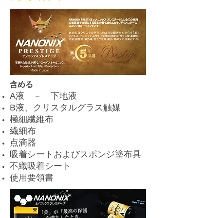
含める
A液 － 下地液
B液、クリスタルグラス触媒
極細繊維布
繊細布
点滴器
吸着シートおよびスポンジ塗布具
不織吸着シート
使用要領書